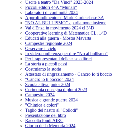
Uscite a teatro "Da Vinci" 2023-2024
Piccoli editori 4^A "Munari"
Laboratori di continuità 2024
Approfondimento su Marie Curie classe 3A
“NO AL BULLISMO” - parliamone insieme
Val d'Enza in movimento 2024 cl 3^D
Cooperative learning di Matematica CL. 1^D
Educati alla guerra - Mostra Mavarta
Campestre regionale 2024
Osservare il cielo
In video-conferenza per dire "No al bullismo"
Per i rappresentanti delle case editrici
La storia a piccoli passi
Costruiamo la storia
Attestato di ringraziamento - Cancro Io ti boccio
"Cancro io ti boccio" 2024
Scuola attiva junior 2024
Cerimonia consegna diplomi 2023
Campestre 2024
Musica e grande guerra 2024
"Chimica a colori"
Taglio del nastro al "Collodi"
Presentazione del libro
Raccolta fondi AIRC
Giorno della Memoria 2024