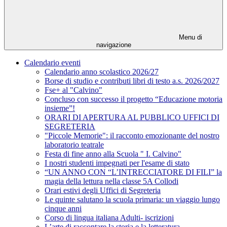
Menu di
navigazione
Calendario eventi
Calendario anno scolastico 2026/27
Borse di studio e contributi libri di testo a.s. 2026/2027
Fse+ al "Calvino"
Concluso con successo il progetto “Educazione motoria
insieme”!
ORARI DI APERTURA AL PUBBLICO UFFICI DI
SEGRETERIA
"Piccole Memorie": il racconto emozionante del nostro
laboratorio teatrale
Festa di fine anno alla Scuola " I. Calvino"
I nostri studenti impegnati per l'esame di stato
“UN ANNO CON “L’INTRECCIATORE DI FILI” la
magia della lettura nella classe 5A Collodi
Orari estivi degli Uffici di Segreteria
Le quinte salutano la scuola primaria: un viaggio lungo
cinque anni
Corso di lingua italiana Adulti- iscrizioni
L’arte di raccontare la storia e la letteratura