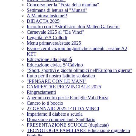
Concorso per la "Festa della mamma"
Settimana di lettura al "Munari"
A Mantova insieme!!
DIDACTA 2025
Incontro con l'Astrofisico: don Matteo Galaverni
Carnevale 2025 al "Da Vinci"
Legalità 5^A Collodi
Menu primavera/estate 2025
Esame certificazioni linguistiche studenti - esame A2
KET
Educazione alla legalità
Educazione civica 5^Calvino
"Sport, sportivi e giochi olimpici nell'Europa in guerra"
Lutto per il nostro Istituto scolastico
"PENSARE CON LE MANI"
CAMPESTRE PROVINCIALE 2025
Ringraziamenti
Apertura centro per le Famiglie Val d'Enza
Cancro io ti boccio
27 GENNAIO 2025 1^D DA VINCI
Impariamo il diabete a scuola
Donazione commercianti Sant'Ilario
PRESENTAZIONE SCUOLE (duplicata)
TECNOLOGIA FAMILIARE Educazione digitale in
famiglia