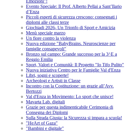
Emozioni"!
Evento Speciale: Il Prof. Alberto Pellai a Sant’Ilario
d’Enza
Piccoli esperti di sicurezza crescono: consegnati i
diplomi alle classi terze
Giochiadi 2026- Un Trionfo di Sport e Amicizia
Menù speciale marzo
Un fiore contro la violenza
Nuova edizione "BabyBrains. Neuroscienze per
famiglie consapevoli"
Bronzo sul campo: Grande successo per la 3^E a
Reggio Emilia
Sport, Valori e Comunità: Il Progetto "Io Tifo Pulito"
Nuova iniziativa Centro per le Famiglie Val d'Enza
Libri, sogni e scoperte!
Archeologi e Artisti in Classe
Incontro con la Costituzione: un grazie all’Avv.
Bertozzi
Val d'Enza in Movimento: Lo sport che unisce!
Mavarta Lab. digitali
Grazie per questa indimenticabile Cerimonia di
Consegna dei Diplomi
Sulla Strada Giusta: la Sicurezza si impara a scuola!
"HeArt of Gaza"
"Bambini e digitale"