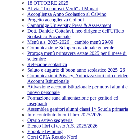
18 OTTOBRE 2025
Al via "Tu conosci Verdi" al Munari
Accoglienza Anno Scolastico al Calvino
Progetto accoglienza Collodi
Cambridge University Press & Assessment
Dott. Daniele Cottafavi, neo dirigente dell'Ufficio
Scolastico Provinciale
Menù a.s. 2025-2026 + cambio menù 29/09
Comunicazione Sciopero nazionale generale
Proroga menù primavera-estate 2025 per il mese di
settembre
Refezione scolastica
Saluto e augurio di buon anno scolastico 2025_26
Comunicazioni Privacy, Autorizzazioni foto e video,
Account Istituzionale
Attivazione account istituzionale per nuovi alunni e
nuovo personale
Formazione sana alimentazione per genitori ed
insegnanti
Assemblea genitori alunni classi 1^ Scuola primaria
Info contributo buoni libro 2025/2026
Orario estivo segreteria
Elenco libri di testo A.S. 2025/2026
Ebook eTwinning
Corsi CPIA Reggio Nord