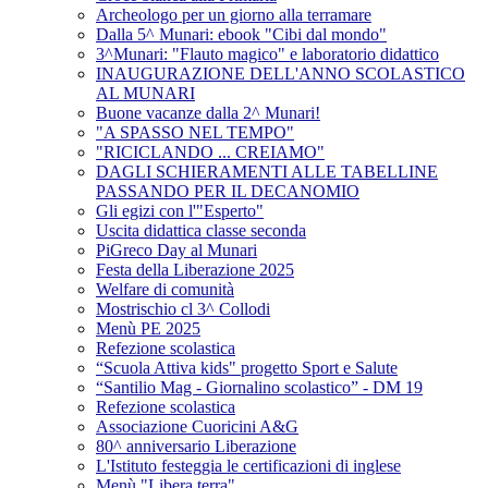
Archeologo per un giorno alla terramare
Dalla 5^ Munari: ebook "Cibi dal mondo"
3^Munari: "Flauto magico" e laboratorio didattico
INAUGURAZIONE DELL'ANNO SCOLASTICO
AL MUNARI
Buone vacanze dalla 2^ Munari!
"A SPASSO NEL TEMPO"
"RICICLANDO ... CREIAMO"
DAGLI SCHIERAMENTI ALLE TABELLINE
PASSANDO PER IL DECANOMIO
Gli egizi con l'"Esperto"
Uscita didattica classe seconda
PiGreco Day al Munari
Festa della Liberazione 2025
Welfare di comunità
Mostrischio cl 3^ Collodi
Menù PE 2025
Refezione scolastica
“Scuola Attiva kids" progetto Sport e Salute
“Santilio Mag - Giornalino scolastico” - DM 19
Refezione scolastica
Associazione Cuoricini A&G
80^ anniversario Liberazione
L'Istituto festeggia le certificazioni di inglese
Menù "Libera terra"