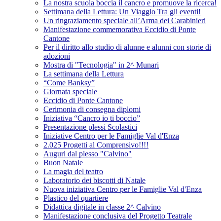
La nostra scuola boccia il cancro e promuove la ricerca!
Settimana della Lettura: Un Viaggio Tra gli eventi!
Un ringraziamento speciale all’Arma dei Carabinieri
Manifestazione commemorativa Eccidio di Ponte
Cantone
Per il diritto allo studio di alunne e alunni con storie di
adozioni
Mostra di "Tecnologia" in 2^ Munari
La settimana della Lettura
“Come Banksy”
Giornata speciale
Eccidio di Ponte Cantone
Cerimonia di consegna diplomi
Iniziativa “Cancro io ti boccio”
Presentazione plessi Scolastici
Iniziative Centro per le Famiglie Val d'Enza
2.025 Progetti al Comprensivo!!!!
Auguri dal plesso "Calvino"
Buon Natale
La magia del teatro
Laboratorio dei biscotti di Natale
Nuova iniziativa Centro per le Famiglie Val d'Enza
Plastico del quartiere
Didattica digitale in classe 2^ Calvino
Manifestazione conclusiva del Progetto Teatrale