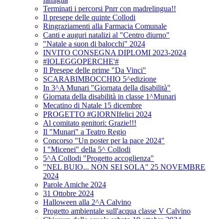
Terminati i percorsi Pnrr con madrelingua!!
Il presepe delle quinte Collodi
Ringraziamenti alla Farmacia Comunale
Canti e auguri natalizi al "Centro diurno"
"Natale a suon di balocchi" 2024
INVITO CONSEGNA DIPLOMI 2023-2024
#IOLEGGOPERCHE'#
Il Presepe delle prime "Da Vinci"
SCARABIMBOCCHIO 5^edizione
In 3^A Munari "Giornata della disabilità"
Giornata della disabilità in classe 1^Munari
Mecatino di Natale 15 dicembre
PROGETTO #GIORNIfelici 2024
Al comitato genitori: Grazie!!!
Il "Munari" a Teatro Regio
Concorso "Un poster per la pace 2024"
I "Micenei" della 5^ Collodi
5^A Collodi "Progetto accoglienza"
"NEL BUIO... NON SEI SOLA" 25 NOVEMBRE
2024
Parole Amiche 2024
31 Ottobre 2024
Halloween alla 2^A Calvino
Progetto ambientale sull'acqua classe V Calvino