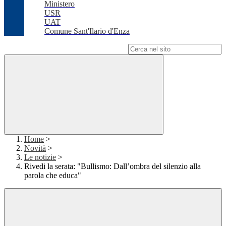
Ministero
USR
UAT
Comune Sant'Ilario d'Enza
Campo di ricerca per le pagine del sito
Home
>
Novità
>
Le notizie
>
Rivedi la serata: "Bullismo: Dall’ombra del silenzio alla
parola che educa"