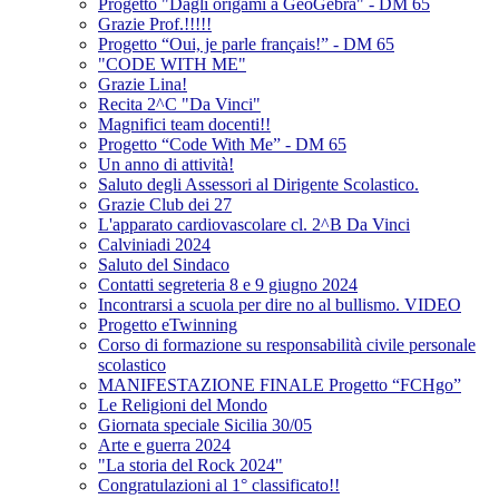
Progetto "Dagli origami a GeoGebra" - DM 65
Grazie Prof.!!!!!
Progetto “Oui, je parle français!” - DM 65
"CODE WITH ME"
Grazie Lina!
Recita 2^C "Da Vinci"
Magnifici team docenti!!
Progetto “Code With Me” - DM 65
Un anno di attività!
Saluto degli Assessori al Dirigente Scolastico.
Grazie Club dei 27
L'apparato cardiovascolare cl. 2^B Da Vinci
Calviniadi 2024
Saluto del Sindaco
Contatti segreteria 8 e 9 giugno 2024
Incontrarsi a scuola per dire no al bullismo. VIDEO
Progetto eTwinning
Corso di formazione su responsabilità civile personale
scolastico
MANIFESTAZIONE FINALE Progetto “FCHgo”
Le Religioni del Mondo
Giornata speciale Sicilia 30/05
Arte e guerra 2024
"La storia del Rock 2024"
Congratulazioni al 1° classificato!!