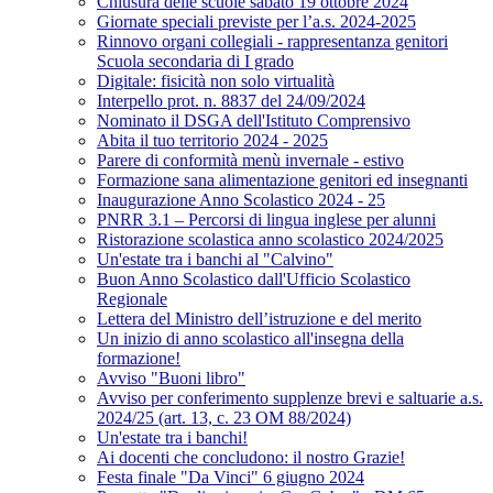
Chiusura delle scuole sabato 19 ottobre 2024
Giornate speciali previste per l’a.s. 2024-2025
Rinnovo organi collegiali - rappresentanza genitori
Scuola secondaria di I grado
Digitale: fisicità non solo virtualità
Interpello prot. n. 8837 del 24/09/2024
Nominato il DSGA dell'Istituto Comprensivo
Abita il tuo territorio 2024 - 2025
Parere di conformità menù invernale - estivo
Formazione sana alimentazione genitori ed insegnanti
Inaugurazione Anno Scolastico 2024 - 25
PNRR 3.1 – Percorsi di lingua inglese per alunni
Ristorazione scolastica anno scolastico 2024/2025
Un'estate tra i banchi al "Calvino"
Buon Anno Scolastico dall'Ufficio Scolastico
Regionale
Lettera del Ministro dell’istruzione e del merito
Un inizio di anno scolastico all'insegna della
formazione!
Avviso "Buoni libro"
Avviso per conferimento supplenze brevi e saltuarie a.s.
2024/25 (art. 13, c. 23 OM 88/2024)
Un'estate tra i banchi!
Ai docenti che concludono: il nostro Grazie!
Festa finale "Da Vinci" 6 giugno 2024