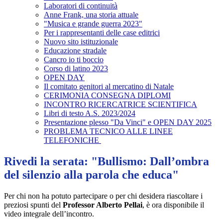
Laboratori di continuità
Anne Frank, una storia attuale
"Musica e grande guerra 2023"
Per i rappresentanti delle case editrici
Nuovo sito istituzionale
Educazione stradale
Cancro io ti boccio
Corso di latino 2023
OPEN DAY
Il comitato genitori al mercatino di Natale
CERIMONIA CONSEGNA DIPLOMI
INCONTRO RICERCATRICE SCIENTIFICA
Libri di testo A.S. 2023/2024
Presentazione plesso "Da Vinci" e OPEN DAY 2025
PROBLEMA TECNICO ALLE LINEE
TELEFONICHE
Rivedi la serata: "Bullismo: Dall’ombra
del silenzio alla parola che educa"
Per chi non ha potuto partecipare o per chi desidera riascoltare i
preziosi spunti del
Professor Alberto Pellai
, è ora disponibile il
video integrale dell’incontro.