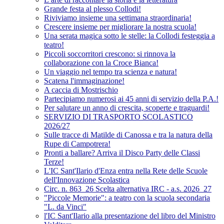
Grande festa al plesso Collodi!
Riviviamo insieme una settimana straordinaria!
Crescere insieme per migliorare la nostra scuola!
Una serata magica sotto le stelle: la Collodi festeggia a
teatro!
Piccoli soccorritori crescono: si rinnova la
collaborazione con la Croce Bianca!
Un viaggio nel tempo tra scienza e natura!
Scatena l'immaginazione!
A caccia di Mostrischio
Partecipiamo numerosi ai 45 anni di servizio della P.A.!
Per salutare un anno di crescita, scoperte e traguardi!
SERVIZIO DI TRASPORTO SCOLASTICO
2026/27
Sulle tracce di Matilde di Canossa e tra la natura della
Rupe di Campotrera!
Pronti a ballare? Arriva il Disco Party delle Classi
Terze!
L'IC Sant'Ilario d'Enza entra nella Rete delle Scuole
dell'Innovazione Scolastica
Circ. n. 863_26 Scelta alternativa IRC - a.s. 2026_27
"Piccole Memorie": a teatro con la scuola secondaria
"L. da Vinci"
l'IC Sant'Ilario alla presentazione del libro del Ministro