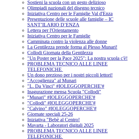
Sostieni la scuola con un gesto delizioso
Olimpiadi nazionali del disegno tecnico
Iniziativa Centro per le Famiglie Val d'Enza
Presentazione delle scuole alle famiglie – IC
SANT’ILARIO D’ENZA
Lettera per l'Orientamento
Iniziativa Centro per le Famiglie
Camminata contro la violenza alle donne
La Gentilezza prende forma al Plesso Munari!
Collodi Giornata della Gentilezza
"Un Poster per la Pace 2025": La nostra scuola c'è!
PROBLEMA TECNICO ALLE LINEE
TELEFONICHE
Un dono prezioso per i nostri piccoli lettori!
"Accoglienza" al Munari
"L. Da Vinci" #IOLEGGOPERCHE'#
Inagurazione mensa Scuola "Collodi"
"Munari" #IOLEGGOPERCHE'#
"Collodi" #IOLEGGOPERCHE'#
"Calvino" #IOLEGGOPERCHE'#
Giornate speciali 25-26
Iniziativa "Bebè al Centro!
Mavarta - Laboratori digitali 2025
PROBLEMA TECNICO ALLE LINEE
TELEFONICHE