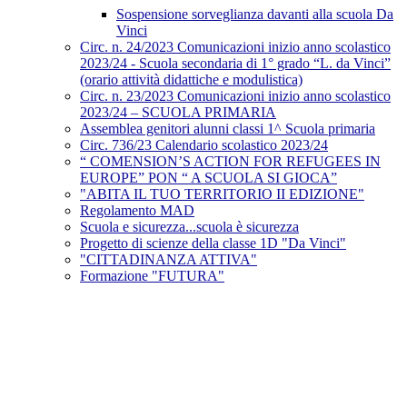
Sospensione sorveglianza davanti alla scuola Da
Vinci
Circ. n. 24/2023 Comunicazioni inizio anno scolastico
2023/24 - Scuola secondaria di 1° grado “L. da Vinci”
(orario attività didattiche e modulistica)
Circ. n. 23/2023 Comunicazioni inizio anno scolastico
2023/24 – SCUOLA PRIMARIA
Assemblea genitori alunni classi 1^ Scuola primaria
Circ. 736/23 Calendario scolastico 2023/24
“ COMENSION’S ACTION FOR REFUGEES IN
EUROPE” PON “ A SCUOLA SI GIOCA”
"ABITA IL TUO TERRITORIO II EDIZIONE"
Regolamento MAD
Scuola e sicurezza...scuola è sicurezza
Progetto di scienze della classe 1D "Da Vinci"
"CITTADINANZA ATTIVA"
Formazione "FUTURA"