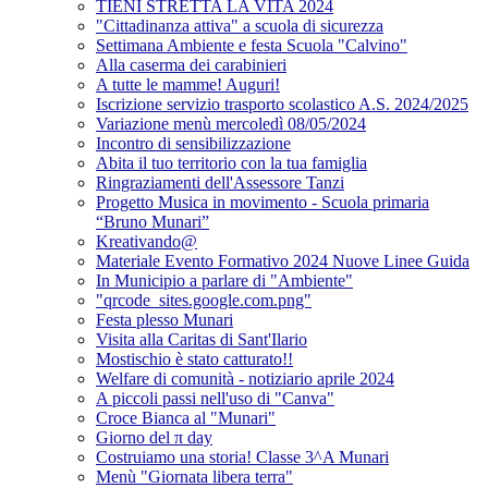
TIENI STRETTA LA VITA 2024
"Cittadinanza attiva" a scuola di sicurezza
Settimana Ambiente e festa Scuola "Calvino"
Alla caserma dei carabinieri
A tutte le mamme! Auguri!
Iscrizione servizio trasporto scolastico A.S. 2024/2025
Variazione menù mercoledì 08/05/2024
Incontro di sensibilizzazione
Abita il tuo territorio con la tua famiglia
Ringraziamenti dell'Assessore Tanzi
Progetto Musica in movimento - Scuola primaria
“Bruno Munari”
Kreativando@
Materiale Evento Formativo 2024 Nuove Linee Guida
In Municipio a parlare di "Ambiente"
"qrcode_sites.google.com.png"
Festa plesso Munari
Visita alla Caritas di Sant'Ilario
Mostischio è stato catturato!!
Welfare di comunità - notiziario aprile 2024
A piccoli passi nell'uso di "Canva"
Croce Bianca al "Munari"
Giorno del π day
Costruiamo una storia! Classe 3^A Munari
Menù "Giornata libera terra"