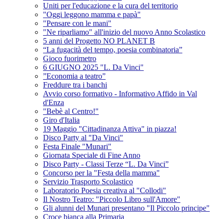
Uniti per l'educazione e la cura del territorio
"Oggi leggono mamma e papà"
"Pensare con le mani"
"Ne riparliamo" all'inizio del nuovo Anno Scolastico
5 anni del Progetto NO PLANET B
“La fugacità del tempo, poesia combinatoria”
Gioco fuorimetro
6 GIUGNO 2025 "L. Da Vinci"
”Economia a teatro”
Freddure tra i banchi
Avvio corso formativo - Informativo Affido in Val
d'Enza
"Bebè al Centro!"
Giro d'Italia
19 Maggio "Cittadinanza Attiva" in piazza!
Disco Party al "Da Vinci"
Festa Finale "Munari"
Giornata Speciale di Fine Anno
Disco Party - Classi Terze “L. Da Vinci”
Concorso per la "Festa della mamma"
Servizio Trasporto Scolastico
Laboratorio Poesia creativa al "Collodi"
Il Nostro Teatro: "Piccolo Libro sull'Amore"
Gli alunni del Munari presentano "Il Piccolo principe"
Croce bianca alla Primaria