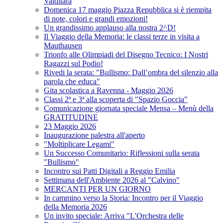
Valditara
Domenica 17 maggio Piazza Repubblica si è riempita
di note, colori e grandi emozioni!
Un grandissimo applauso alla nostra 2^D!
Il Viaggio della Memoria: le classi terze in visita a
Mauthausen
Trionfo alle Olimpiadi del Disegno Tecnico: I Nostri
Ragazzi sul Podio!
Rivedi la serata: "Bullismo: Dall’ombra del silenzio alla
parola che educa"
Gita scolastica a Ravenna - Maggio 2026
Classi 2ª e 3ª alla scoperta di "Spazio Goccia"
Comunicazione giornata speciale Mensa – Menù della
GRATITUDINE
23 Maggio 2026
Inaugurazione palestra all'aperto
"Moltiplicare Legami"
Un Successo Comunitario: Riflessioni sulla serata
"Bullismo"
Incontro sui Patti Digitali a Reggio Emilia
Settimana dell'Ambiente 2026 al "Calvino"
MERCANTI PER UN GIORNO
In cammino verso la Storia: Incontro per il Viaggio
della Memoria 2026
Un invito speciale: Arriva "L'Orchestra delle