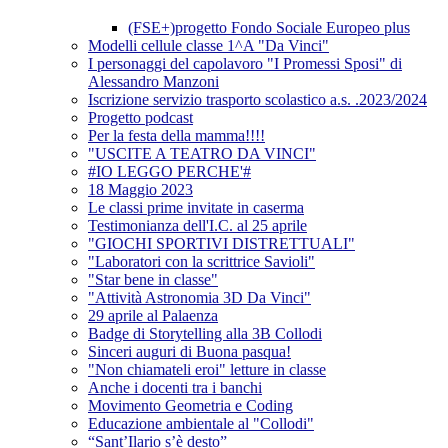
(FSE+)progetto Fondo Sociale Europeo plus
Modelli cellule classe 1^A "Da Vinci"
I personaggi del capolavoro "I Promessi Sposi" di
Alessandro Manzoni
Iscrizione servizio trasporto scolastico a.s. .2023/2024
Progetto podcast
Per la festa della mamma!!!!
"USCITE A TEATRO DA VINCI"
#IO LEGGO PERCHE'#
18 Maggio 2023
Le classi prime invitate in caserma
Testimonianza dell'I.C. al 25 aprile
"GIOCHI SPORTIVI DISTRETTUALI"
"Laboratori con la scrittrice Savioli"
"Star bene in classe"
"Attività Astronomia 3D Da Vinci"
29 aprile al Palaenza
Badge di Storytelling alla 3B Collodi
Sinceri auguri di Buona pasqua!
"Non chiamateli eroi" letture in classe
Anche i docenti tra i banchi
Movimento Geometria e Coding
Educazione ambientale al "Collodi"
“Sant’Ilario s’è desto”