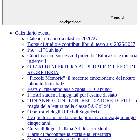
Menu di
navigazione
Calendario eventi
Calendario anno scolastico 2026/27
Borse di studio e contributi libri di testo a.s. 2026/2027
Fse+ al "Calvino"
Concluso con successo il progetto “Educazione motoria
insieme”!
ORARI DI APERTURA AL PUBBLICO UFFICI DI
SEGRETERIA
"Piccole Memorie": il racconto emozionante del nostro
laboratorio teatrale
Festa di fine anno alla Scuola " I. Calvino"
I nostri studenti impegnati per l'esame di stato
“UN ANNO CON “L’INTRECCIATORE DI FILI” la
magia della lettura nella classe 5A Collodi
Orari estivi degli Uffici di Segreteria
Le quinte salutano la scuola primaria: un viaggio lungo
cinque anni
Corso di lingua italiana Adulti- iscrizioni
L’arte di raccontare la storia e la letteratura
Grande festa al plesso Collodi!