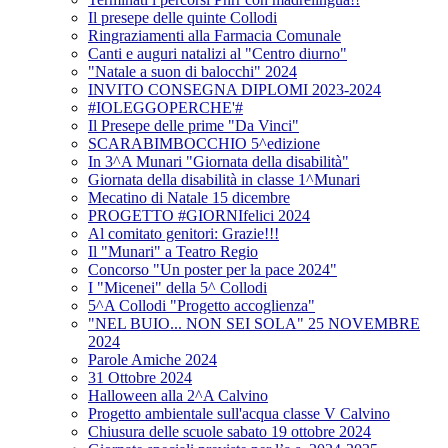
Il presepe delle quinte Collodi
Ringraziamenti alla Farmacia Comunale
Canti e auguri natalizi al "Centro diurno"
"Natale a suon di balocchi" 2024
INVITO CONSEGNA DIPLOMI 2023-2024
#IOLEGGOPERCHE'#
Il Presepe delle prime "Da Vinci"
SCARABIMBOCCHIO 5^edizione
In 3^A Munari "Giornata della disabilità"
Giornata della disabilità in classe 1^Munari
Mecatino di Natale 15 dicembre
PROGETTO #GIORNIfelici 2024
Al comitato genitori: Grazie!!!
Il "Munari" a Teatro Regio
Concorso "Un poster per la pace 2024"
I "Micenei" della 5^ Collodi
5^A Collodi "Progetto accoglienza"
"NEL BUIO... NON SEI SOLA" 25 NOVEMBRE
2024
Parole Amiche 2024
31 Ottobre 2024
Halloween alla 2^A Calvino
Progetto ambientale sull'acqua classe V Calvino
Chiusura delle scuole sabato 19 ottobre 2024