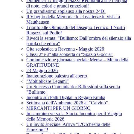
Domenica 17 maggio Piazza Repubblica si è riempita
di note, colori e grandi emozioni!
Un grandissimo applauso alla nostra 2^D!
Il Viaggio della Memoria: le classi terze in visita a
Mauthausen
Trionfo alle Olimpiadi del Disegno Tecnico: I Nostri
Ragazzi sul Podio!
Rivedi la serata: "Bullismo: Dall’ombra del silenzio alla
parola che educa"
Gita scolastica a Ravenna - Maggio 2026
Classi 2ª e 3ª alla scoperta di "Spazio Goccia"
Comunicazione giornata speciale Mensa – Menù della
GRATITUDINE
23 Maggio 2026
Inaugurazione palestra all'aperto
"Moltiplicare Legami"
Un Successo Comunitario: Riflessioni sulla serata
"Bullismo"
Incontro sui Patti Digitali a Reggio Emilia
Settimana dell'Ambiente 2026 al "Calvino"
MERCANTI PER UN GIORNO
In cammino verso la Storia: Incontro per il Viaggio
della Memoria 2026
Un invito speciale: Arriva "L'Orchestra delle
Emozioni"!