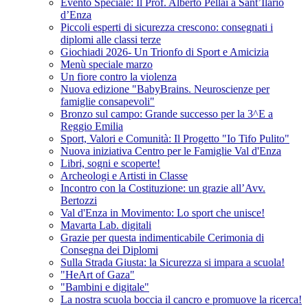
Evento Speciale: Il Prof. Alberto Pellai a Sant’Ilario
d’Enza
Piccoli esperti di sicurezza crescono: consegnati i
diplomi alle classi terze
Giochiadi 2026- Un Trionfo di Sport e Amicizia
Menù speciale marzo
Un fiore contro la violenza
Nuova edizione "BabyBrains. Neuroscienze per
famiglie consapevoli"
Bronzo sul campo: Grande successo per la 3^E a
Reggio Emilia
Sport, Valori e Comunità: Il Progetto "Io Tifo Pulito"
Nuova iniziativa Centro per le Famiglie Val d'Enza
Libri, sogni e scoperte!
Archeologi e Artisti in Classe
Incontro con la Costituzione: un grazie all’Avv.
Bertozzi
Val d'Enza in Movimento: Lo sport che unisce!
Mavarta Lab. digitali
Grazie per questa indimenticabile Cerimonia di
Consegna dei Diplomi
Sulla Strada Giusta: la Sicurezza si impara a scuola!
"HeArt of Gaza"
"Bambini e digitale"
La nostra scuola boccia il cancro e promuove la ricerca!