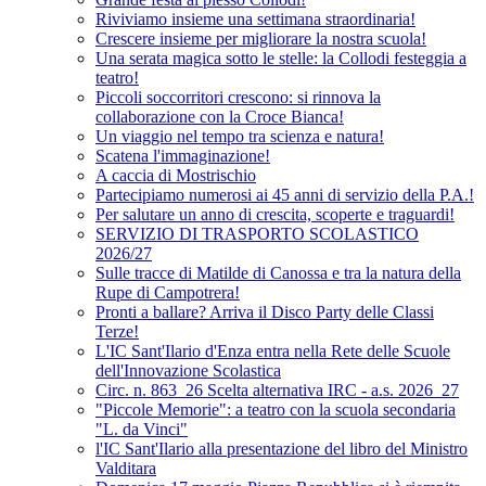
Riviviamo insieme una settimana straordinaria!
Crescere insieme per migliorare la nostra scuola!
Una serata magica sotto le stelle: la Collodi festeggia a
teatro!
Piccoli soccorritori crescono: si rinnova la
collaborazione con la Croce Bianca!
Un viaggio nel tempo tra scienza e natura!
Scatena l'immaginazione!
A caccia di Mostrischio
Partecipiamo numerosi ai 45 anni di servizio della P.A.!
Per salutare un anno di crescita, scoperte e traguardi!
SERVIZIO DI TRASPORTO SCOLASTICO
2026/27
Sulle tracce di Matilde di Canossa e tra la natura della
Rupe di Campotrera!
Pronti a ballare? Arriva il Disco Party delle Classi
Terze!
L'IC Sant'Ilario d'Enza entra nella Rete delle Scuole
dell'Innovazione Scolastica
Circ. n. 863_26 Scelta alternativa IRC - a.s. 2026_27
"Piccole Memorie": a teatro con la scuola secondaria
"L. da Vinci"
l'IC Sant'Ilario alla presentazione del libro del Ministro
Valditara