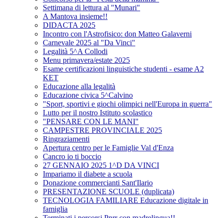
Settimana di lettura al "Munari"
A Mantova insieme!!
DIDACTA 2025
Incontro con l'Astrofisico: don Matteo Galaverni
Carnevale 2025 al "Da Vinci"
Legalità 5^A Collodi
Menu primavera/estate 2025
Esame certificazioni linguistiche studenti - esame A2
KET
Educazione alla legalità
Educazione civica 5^Calvino
"Sport, sportivi e giochi olimpici nell'Europa in guerra"
Lutto per il nostro Istituto scolastico
"PENSARE CON LE MANI"
CAMPESTRE PROVINCIALE 2025
Ringraziamenti
Apertura centro per le Famiglie Val d'Enza
Cancro io ti boccio
27 GENNAIO 2025 1^D DA VINCI
Impariamo il diabete a scuola
Donazione commercianti Sant'Ilario
PRESENTAZIONE SCUOLE (duplicata)
TECNOLOGIA FAMILIARE Educazione digitale in
famiglia
Terminati i percorsi Pnrr con madrelingua!!