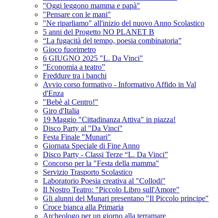
"Oggi leggono mamma e papà"
"Pensare con le mani"
"Ne riparliamo" all'inizio del nuovo Anno Scolastico
5 anni del Progetto NO PLANET B
“La fugacità del tempo, poesia combinatoria”
Gioco fuorimetro
6 GIUGNO 2025 "L. Da Vinci"
”Economia a teatro”
Freddure tra i banchi
Avvio corso formativo - Informativo Affido in Val
d'Enza
"Bebè al Centro!"
Giro d'Italia
19 Maggio "Cittadinanza Attiva" in piazza!
Disco Party al "Da Vinci"
Festa Finale "Munari"
Giornata Speciale di Fine Anno
Disco Party - Classi Terze “L. Da Vinci”
Concorso per la "Festa della mamma"
Servizio Trasporto Scolastico
Laboratorio Poesia creativa al "Collodi"
Il Nostro Teatro: "Piccolo Libro sull'Amore"
Gli alunni del Munari presentano "Il Piccolo principe"
Croce bianca alla Primaria
Archeologo per un giorno alla terramare