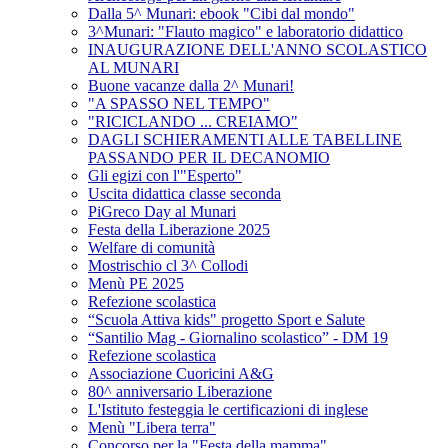
Dalla 5^ Munari: ebook "Cibi dal mondo"
3^Munari: "Flauto magico" e laboratorio didattico
INAUGURAZIONE DELL'ANNO SCOLASTICO
AL MUNARI
Buone vacanze dalla 2^ Munari!
"A SPASSO NEL TEMPO"
"RICICLANDO ... CREIAMO"
DAGLI SCHIERAMENTI ALLE TABELLINE
PASSANDO PER IL DECANOMIO
Gli egizi con l'"Esperto"
Uscita didattica classe seconda
PiGreco Day al Munari
Festa della Liberazione 2025
Welfare di comunità
Mostrischio cl 3^ Collodi
Menù PE 2025
Refezione scolastica
“Scuola Attiva kids" progetto Sport e Salute
“Santilio Mag - Giornalino scolastico” - DM 19
Refezione scolastica
Associazione Cuoricini A&G
80^ anniversario Liberazione
L'Istituto festeggia le certificazioni di inglese
Menù "Libera terra"
Concorso per la "Festa della mamma"