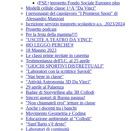
(FSE+)progetto Fondo Sociale Europeo plus
Modelli cellule classe 1^A "Da Vinci"
I personaggi del capolavoro "I Promessi Sposi" di
Alessandro Manzoni
Iscrizione servizio trasporto scolastico a.s. .2023/2024
Progetto podcast
Per la festa della mamma!!!!
"USCITE A TEATRO DA VINCI"
#IO LEGGO PERCHE'#
18 Maggio 2023
Le classi prime invitate in caserma
Testimonianza dell'I.C. al 25 aprile
"GIOCHI SPORTIVI DISTRETTUALI"
"Laboratori con la scrittrice Savioli"
"Star bene in classe"
"Attività Astronomia 3D Da Vinci"
29 aprile al Palaenza
Badge di Storytelling alla 3B Collodi
Sinceri auguri di Buona pasqua!
"Non chiamateli eroi" letture in classe
Anche i docenti tra i banchi
Movimento Geometria e Coding
Educazione ambientale al "Collodi"
“Sant’Ilario s’è desto”
Laboratori di continuità