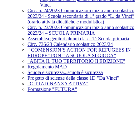
Vinci
Circ. n. 24/2023 Comunicazioni inizio anno scolastico
2023/24 - Scuola secondaria di 1° grado “L. da Vinci”
(orario attività didattiche e modulistica)
Circ. n. 23/2023 Comunicazioni inizio anno scolastico
2023/24 – SCUOLA PRIMARIA
Assemblea genitori alunni classi 1^ Scuola primaria
Circ. 736/23 Calendario scolastico 2023/24
“ COMENSION’S ACTION FOR REFUGEES IN
EUROPE” PON “ A SCUOLA SI GIOCA”
"ABITA IL TUO TERRITORIO II EDIZIONE"
Regolamento MAD
Scuola e sicurezza...scuola è sicurezza
Progetto di scienze della classe 1D "Da Vinci"
"CITTADINANZA ATTIVA"
Formazione "FUTURA"