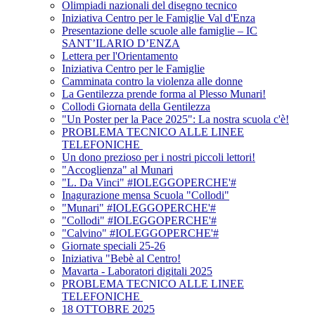
Olimpiadi nazionali del disegno tecnico
Iniziativa Centro per le Famiglie Val d'Enza
Presentazione delle scuole alle famiglie – IC
SANT’ILARIO D’ENZA
Lettera per l'Orientamento
Iniziativa Centro per le Famiglie
Camminata contro la violenza alle donne
La Gentilezza prende forma al Plesso Munari!
Collodi Giornata della Gentilezza
"Un Poster per la Pace 2025": La nostra scuola c'è!
PROBLEMA TECNICO ALLE LINEE
TELEFONICHE
Un dono prezioso per i nostri piccoli lettori!
"Accoglienza" al Munari
"L. Da Vinci" #IOLEGGOPERCHE'#
Inagurazione mensa Scuola "Collodi"
"Munari" #IOLEGGOPERCHE'#
"Collodi" #IOLEGGOPERCHE'#
"Calvino" #IOLEGGOPERCHE'#
Giornate speciali 25-26
Iniziativa "Bebè al Centro!
Mavarta - Laboratori digitali 2025
PROBLEMA TECNICO ALLE LINEE
TELEFONICHE
18 OTTOBRE 2025