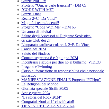
Grazie Prof.!!!!!
Progetto “Oui, je parle français!” - DM 65
"CODE WITH ME"
Grazie Lina!
Recita 2^C "Da Vinci"
Magnifici team docenti!!
Progetto “Code With Me” - DM 65
Un anno di attività!
Saluto degli Assessori al Dirigente Scolastico.
Grazie Club dei 27
L'apparato cardiovascolare cl. 2^B Da Vinci
Calviniadi 2024
Saluto del Sindaco
Contatti segreteria 8 e 9 giugno 2024
Incontrarsi a scuola per dire no al bullismo. VIDEO
Progetto eTwinning
Corso di formazione su responsabilità civile personale
scolastico
MANIFESTAZIONE FINALE Progetto “FCHgo”
Le Religioni del Mondo
Giornata speciale Sicilia 30/05
Arte e guerra 2024
"La storia del Rock 2024"
Congratulazioni al 1° classificato!!
TIENI STRETTA LA VITA 2024