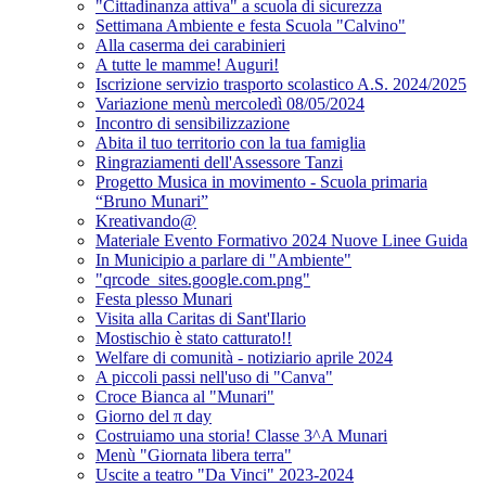
"Cittadinanza attiva" a scuola di sicurezza
Settimana Ambiente e festa Scuola "Calvino"
Alla caserma dei carabinieri
A tutte le mamme! Auguri!
Iscrizione servizio trasporto scolastico A.S. 2024/2025
Variazione menù mercoledì 08/05/2024
Incontro di sensibilizzazione
Abita il tuo territorio con la tua famiglia
Ringraziamenti dell'Assessore Tanzi
Progetto Musica in movimento - Scuola primaria
“Bruno Munari”
Kreativando@
Materiale Evento Formativo 2024 Nuove Linee Guida
In Municipio a parlare di "Ambiente"
"qrcode_sites.google.com.png"
Festa plesso Munari
Visita alla Caritas di Sant'Ilario
Mostischio è stato catturato!!
Welfare di comunità - notiziario aprile 2024
A piccoli passi nell'uso di "Canva"
Croce Bianca al "Munari"
Giorno del π day
Costruiamo una storia! Classe 3^A Munari
Menù "Giornata libera terra"
Uscite a teatro "Da Vinci" 2023-2024