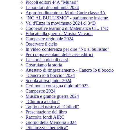
Piccoli editori 4^A "Munari"
Laboratori di continuità 2024
Approfondimento su Marie Curie classe 3A
“NO AL BULLISMO” - parliamone insieme
Val d'Enza in movimento 2024 cl 3^D
Cooperative learning di Matematica CL. 1^D
Educati alla guerra - Mostra Mavarta
Campestre regionale 2024
Osservare il cielo
In video-conferenza per dire "No al bullismo"
Per i rappresentanti delle case editrici
La storia a piccoli passi
Costruiamo la storia
Attestato di ringraziamento - Cancro Io ti boccio
"Cancro io ti boccio" 2024
Scuola attiva junior 2024
Cerimonia consegna diplomi 2023
Campestre 2024
Musica e grande guerra 2024
"Chimica a colori"
Taglio del nastro al "Collodi"
Presentazione del libro
Raccolta fondi AIRC
Giorno della Memoria 2024
"Sicurezza cibernetica"