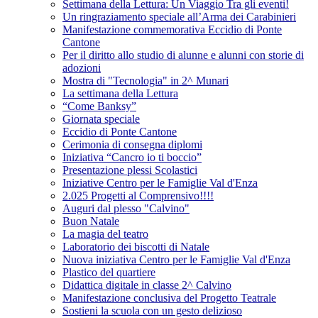
Settimana della Lettura: Un Viaggio Tra gli eventi!
Un ringraziamento speciale all’Arma dei Carabinieri
Manifestazione commemorativa Eccidio di Ponte
Cantone
Per il diritto allo studio di alunne e alunni con storie di
adozioni
Mostra di "Tecnologia" in 2^ Munari
La settimana della Lettura
“Come Banksy”
Giornata speciale
Eccidio di Ponte Cantone
Cerimonia di consegna diplomi
Iniziativa “Cancro io ti boccio”
Presentazione plessi Scolastici
Iniziative Centro per le Famiglie Val d'Enza
2.025 Progetti al Comprensivo!!!!
Auguri dal plesso "Calvino"
Buon Natale
La magia del teatro
Laboratorio dei biscotti di Natale
Nuova iniziativa Centro per le Famiglie Val d'Enza
Plastico del quartiere
Didattica digitale in classe 2^ Calvino
Manifestazione conclusiva del Progetto Teatrale
Sostieni la scuola con un gesto delizioso