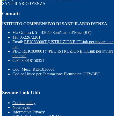
SANT’ILARIO D’ENZA
Contatti
ISTITUTO COMPRENSIVO DI SANT’ILARIO D’ENZA
Via Gramsci, 5 – 42049 Sant’Ilario d’Enza (RE)
Tel:
0522672201
Email:
REIC83000T@ISTRUZIONE.IT
Link per inviare una
mail
PEC:
REIC83000T@PEC.ISTRUZIONE.IT
Link per inviare
una mail
C.F.: 80018150351
Cod. Mecc. REIC83000T
Codice Unico per Fatturazione Elettronica: UFW3EO
Sezione Link Utili
Cookie policy
Note legali
Informativa Privacy