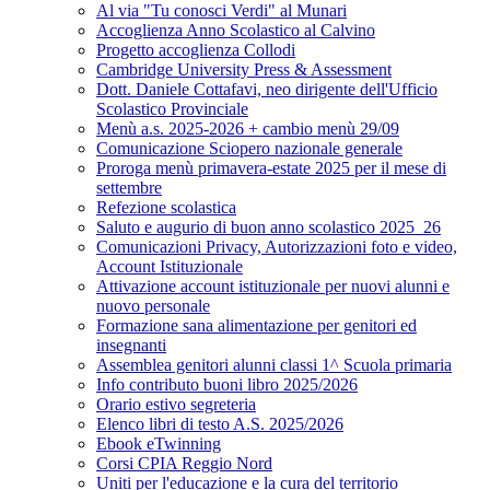
Al via "Tu conosci Verdi" al Munari
Accoglienza Anno Scolastico al Calvino
Progetto accoglienza Collodi
Cambridge University Press & Assessment
Dott. Daniele Cottafavi, neo dirigente dell'Ufficio
Scolastico Provinciale
Menù a.s. 2025-2026 + cambio menù 29/09
Comunicazione Sciopero nazionale generale
Proroga menù primavera-estate 2025 per il mese di
settembre
Refezione scolastica
Saluto e augurio di buon anno scolastico 2025_26
Comunicazioni Privacy, Autorizzazioni foto e video,
Account Istituzionale
Attivazione account istituzionale per nuovi alunni e
nuovo personale
Formazione sana alimentazione per genitori ed
insegnanti
Assemblea genitori alunni classi 1^ Scuola primaria
Info contributo buoni libro 2025/2026
Orario estivo segreteria
Elenco libri di testo A.S. 2025/2026
Ebook eTwinning
Corsi CPIA Reggio Nord
Uniti per l'educazione e la cura del territorio