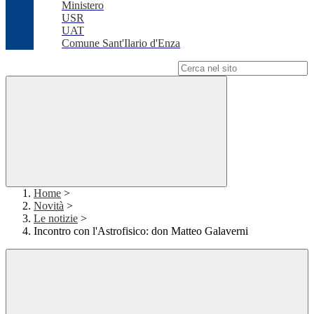
Ministero
USR
UAT
Comune Sant'Ilario d'Enza
Campo di ricerca per le pagine del sito
Home
>
Novità
>
Le notizie
>
Incontro con l'Astrofisico: don Matteo Galaverni