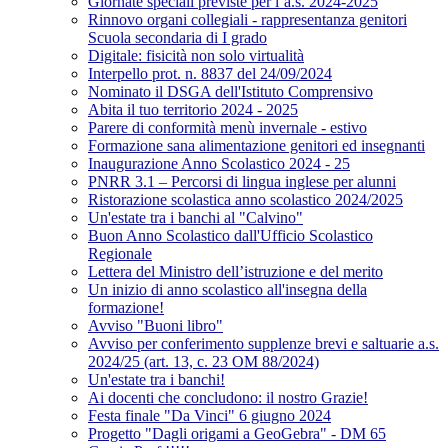
Giornate speciali previste per l’a.s. 2024-2025
Rinnovo organi collegiali - rappresentanza genitori
Scuola secondaria di I grado
Digitale: fisicità non solo virtualità
Interpello prot. n. 8837 del 24/09/2024
Nominato il DSGA dell'Istituto Comprensivo
Abita il tuo territorio 2024 - 2025
Parere di conformità menù invernale - estivo
Formazione sana alimentazione genitori ed insegnanti
Inaugurazione Anno Scolastico 2024 - 25
PNRR 3.1 – Percorsi di lingua inglese per alunni
Ristorazione scolastica anno scolastico 2024/2025
Un'estate tra i banchi al "Calvino"
Buon Anno Scolastico dall'Ufficio Scolastico
Regionale
Lettera del Ministro dell’istruzione e del merito
Un inizio di anno scolastico all'insegna della
formazione!
Avviso "Buoni libro"
Avviso per conferimento supplenze brevi e saltuarie a.s.
2024/25 (art. 13, c. 23 OM 88/2024)
Un'estate tra i banchi!
Ai docenti che concludono: il nostro Grazie!
Festa finale "Da Vinci" 6 giugno 2024
Progetto "Dagli origami a GeoGebra" - DM 65