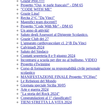
Grazie Prof.!!!!!
Progetto “Oui, je parle français!” - DM 65
"CODE WITH ME"
Grazie Lina!
Recita 2^C "Da Vinci"
Magnifici team docenti!!
Progetto “Code With Me” - DM 65
Un anno di attività!
Saluto degli Assessori al Dirigente Scolastico.
Grazie Club dei 27
L'apparato cardiovascolare cl. 2^B Da Vinci
Calviniadi 2024
Saluto del Sindaco
Contatti segreteria 8 e 9 giugno 2024
Incontrarsi a scuola per dire no al bullismo. VIDEO
Progetto eTwinning
Corso di formazione su responsabilità civile personale
scolastico
MANIFESTAZIONE FINALE Progetto “FCHgo”
Le Religioni del Mondo
Giornata speciale Sicilia 30/05
Arte e guerra 2024
"La storia del Rock 2024"
Congratulazioni al 1° classificato!!
TIENI STRETTA LA VITA 2024