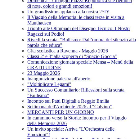
Domenica 17 maggio Piazza Repubblica si è riempita
di note, colori e grandi emozioni!
Un grandissimo applauso alla nostra 2^D!
Il Viaggio della Memoria: le classi terze in visita a
Mauthausen
Trionfo alle Olimpiadi del Disegno Tecnico: I Nostri
Ragazzi sul Podio!
Rivedi la serata: "Bullismo: Dall’ombra del silenzio alla
parola che educa"
Gita scolastica a Ravenna - Maggio 2026
Classi 2ª e 3ª alla scoperta di "Spazio Goccia"
Comunicazione giornata speciale Mensa – Menù della
GRATITUDINE
23 Maggio 2026
Inaugurazione palestra all'aperto
"Moltiplicare Legami"
Un Successo Comunitario: Riflessioni sulla serata
"Bullismo"
Incontro sui Patti Digitali a Reggio Emilia
Settimana dell'Ambiente 2026 al "Calvino"
MERCANTI PER UN GIORNO
In cammino verso la Storia: Incontro per il Viaggio
della Memoria 2026
Un invito speciale: Arriva "L'Orchestra delle
Emozioni"!