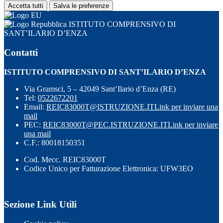
Accetta tutti
Salva le preferenze
ISTITUTO COMPRENSIVO DI
SANT’ILARIO D’ENZA
Contatti
ISTITUTO COMPRENSIVO DI SANT’ILARIO D’ENZA
Via Gramsci, 5 – 42049 Sant’Ilario d’Enza (RE)
Tel:
0522672201
Email:
REIC83000T@ISTRUZIONE.IT
Link per inviare una
mail
PEC:
REIC83000T@PEC.ISTRUZIONE.IT
Link per inviare
una mail
C.F.: 80018150351
Cod. Mecc. REIC83000T
Codice Unico per Fatturazione Elettronica: UFW3EO
Sezione Link Utili