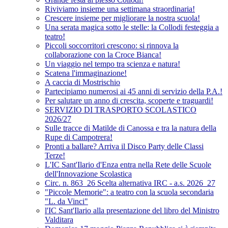
Riviviamo insieme una settimana straordinaria!
Crescere insieme per migliorare la nostra scuola!
Una serata magica sotto le stelle: la Collodi festeggia a
teatro!
Piccoli soccorritori crescono: si rinnova la
collaborazione con la Croce Bianca!
Un viaggio nel tempo tra scienza e natura!
Scatena l'immaginazione!
A caccia di Mostrischio
Partecipiamo numerosi ai 45 anni di servizio della P.A.!
Per salutare un anno di crescita, scoperte e traguardi!
SERVIZIO DI TRASPORTO SCOLASTICO
2026/27
Sulle tracce di Matilde di Canossa e tra la natura della
Rupe di Campotrera!
Pronti a ballare? Arriva il Disco Party delle Classi
Terze!
L'IC Sant'Ilario d'Enza entra nella Rete delle Scuole
dell'Innovazione Scolastica
Circ. n. 863_26 Scelta alternativa IRC - a.s. 2026_27
"Piccole Memorie": a teatro con la scuola secondaria
"L. da Vinci"
l'IC Sant'Ilario alla presentazione del libro del Ministro
Valditara