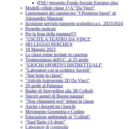
(FSE+)progetto Fondo Sociale Europeo plus
Modelli cellule classe 1^A "Da Vinci"
I personaggi del capolavoro "I Promessi Sposi" di
Alessandro Manzoni
Iscrizione servizio trasporto scolastico a.s. .2023/2024
Progetto podcast
Per la festa della mamma!!!!
"USCITE A TEATRO DA VINCI"
#IO LEGGO PERCHE'#
18 Maggio 2023
Le classi prime invitate in caserma
Testimonianza dell'I.C. al 25 aprile
"GIOCHI SPORTIVI DISTRETTUALI"
"Laboratori con la scrittrice Savioli"
"Star bene in classe"
"Attività Astronomia 3D Da Vinci"
29 aprile al Palaenza
Badge di Storytelling alla 3B Collodi
Sinceri auguri di Buona pasqua!
"Non chiamateli eroi" letture in classe
Anche i docenti tra i banchi
Movimento Geometria e Coding
Educazione ambientale al "Collodi"
“Sant’Ilario s’è desto”
Laboratori di continuità