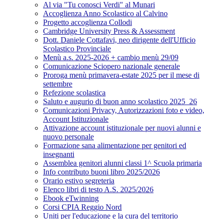
Al via "Tu conosci Verdi" al Munari
Accoglienza Anno Scolastico al Calvino
Progetto accoglienza Collodi
Cambridge University Press & Assessment
Dott. Daniele Cottafavi, neo dirigente dell'Ufficio
Scolastico Provinciale
Menù a.s. 2025-2026 + cambio menù 29/09
Comunicazione Sciopero nazionale generale
Proroga menù primavera-estate 2025 per il mese di
settembre
Refezione scolastica
Saluto e augurio di buon anno scolastico 2025_26
Comunicazioni Privacy, Autorizzazioni foto e video,
Account Istituzionale
Attivazione account istituzionale per nuovi alunni e
nuovo personale
Formazione sana alimentazione per genitori ed
insegnanti
Assemblea genitori alunni classi 1^ Scuola primaria
Info contributo buoni libro 2025/2026
Orario estivo segreteria
Elenco libri di testo A.S. 2025/2026
Ebook eTwinning
Corsi CPIA Reggio Nord
Uniti per l'educazione e la cura del territorio