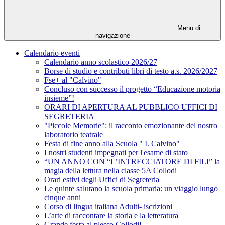
Menu di
navigazione
Calendario eventi
Calendario anno scolastico 2026/27
Borse di studio e contributi libri di testo a.s. 2026/2027
Fse+ al "Calvino"
Concluso con successo il progetto “Educazione motoria
insieme”!
ORARI DI APERTURA AL PUBBLICO UFFICI DI
SEGRETERIA
"Piccole Memorie": il racconto emozionante del nostro
laboratorio teatrale
Festa di fine anno alla Scuola " I. Calvino"
I nostri studenti impegnati per l'esame di stato
“UN ANNO CON “L’INTRECCIATORE DI FILI” la
magia della lettura nella classe 5A Collodi
Orari estivi degli Uffici di Segreteria
Le quinte salutano la scuola primaria: un viaggio lungo
cinque anni
Corso di lingua italiana Adulti- iscrizioni
L’arte di raccontare la storia e la letteratura
Grande festa al plesso Collodi!