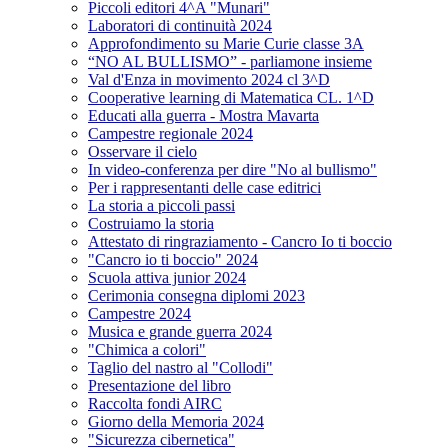
Piccoli editori 4^A "Munari"
Laboratori di continuità 2024
Approfondimento su Marie Curie classe 3A
“NO AL BULLISMO” - parliamone insieme
Val d'Enza in movimento 2024 cl 3^D
Cooperative learning di Matematica CL. 1^D
Educati alla guerra - Mostra Mavarta
Campestre regionale 2024
Osservare il cielo
In video-conferenza per dire "No al bullismo"
Per i rappresentanti delle case editrici
La storia a piccoli passi
Costruiamo la storia
Attestato di ringraziamento - Cancro Io ti boccio
"Cancro io ti boccio" 2024
Scuola attiva junior 2024
Cerimonia consegna diplomi 2023
Campestre 2024
Musica e grande guerra 2024
"Chimica a colori"
Taglio del nastro al "Collodi"
Presentazione del libro
Raccolta fondi AIRC
Giorno della Memoria 2024
"Sicurezza cibernetica"