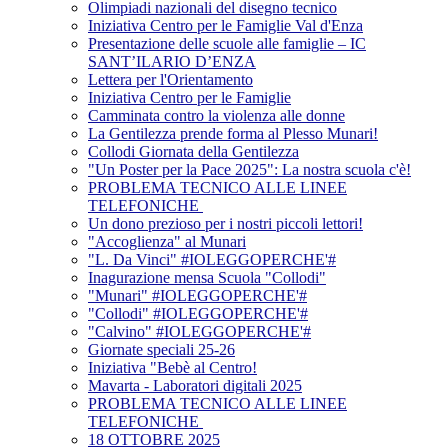
Olimpiadi nazionali del disegno tecnico
Iniziativa Centro per le Famiglie Val d'Enza
Presentazione delle scuole alle famiglie – IC
SANT’ILARIO D’ENZA
Lettera per l'Orientamento
Iniziativa Centro per le Famiglie
Camminata contro la violenza alle donne
La Gentilezza prende forma al Plesso Munari!
Collodi Giornata della Gentilezza
"Un Poster per la Pace 2025": La nostra scuola c'è!
PROBLEMA TECNICO ALLE LINEE
TELEFONICHE
Un dono prezioso per i nostri piccoli lettori!
"Accoglienza" al Munari
"L. Da Vinci" #IOLEGGOPERCHE'#
Inagurazione mensa Scuola "Collodi"
"Munari" #IOLEGGOPERCHE'#
"Collodi" #IOLEGGOPERCHE'#
"Calvino" #IOLEGGOPERCHE'#
Giornate speciali 25-26
Iniziativa "Bebè al Centro!
Mavarta - Laboratori digitali 2025
PROBLEMA TECNICO ALLE LINEE
TELEFONICHE
18 OTTOBRE 2025