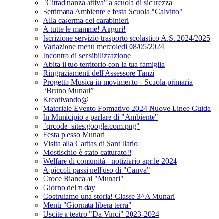
"Cittadinanza attiva" a scuola di sicurezza
Settimana Ambiente e festa Scuola "Calvino"
Alla caserma dei carabinieri
A tutte le mamme! Auguri!
Iscrizione servizio trasporto scolastico A.S. 2024/2025
Variazione menù mercoledì 08/05/2024
Incontro di sensibilizzazione
Abita il tuo territorio con la tua famiglia
Ringraziamenti dell'Assessore Tanzi
Progetto Musica in movimento - Scuola primaria
“Bruno Munari”
Kreativando@
Materiale Evento Formativo 2024 Nuove Linee Guida
In Municipio a parlare di "Ambiente"
"qrcode_sites.google.com.png"
Festa plesso Munari
Visita alla Caritas di Sant'Ilario
Mostischio è stato catturato!!
Welfare di comunità - notiziario aprile 2024
A piccoli passi nell'uso di "Canva"
Croce Bianca al "Munari"
Giorno del π day
Costruiamo una storia! Classe 3^A Munari
Menù "Giornata libera terra"
Uscite a teatro "Da Vinci" 2023-2024