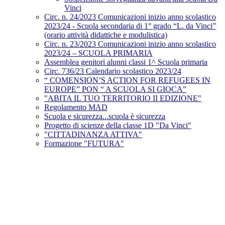
Vinci
Circ. n. 24/2023 Comunicazioni inizio anno scolastico
2023/24 - Scuola secondaria di 1° grado “L. da Vinci”
(orario attività didattiche e modulistica)
Circ. n. 23/2023 Comunicazioni inizio anno scolastico
2023/24 – SCUOLA PRIMARIA
Assemblea genitori alunni classi 1^ Scuola primaria
Circ. 736/23 Calendario scolastico 2023/24
“ COMENSION’S ACTION FOR REFUGEES IN
EUROPE” PON “ A SCUOLA SI GIOCA”
"ABITA IL TUO TERRITORIO II EDIZIONE"
Regolamento MAD
Scuola e sicurezza...scuola è sicurezza
Progetto di scienze della classe 1D "Da Vinci"
"CITTADINANZA ATTIVA"
Formazione "FUTURA"