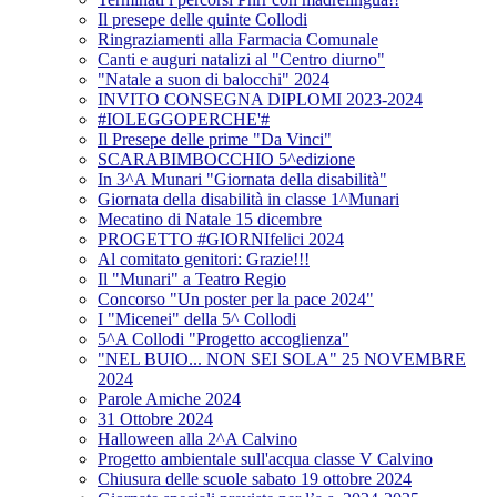
Il presepe delle quinte Collodi
Ringraziamenti alla Farmacia Comunale
Canti e auguri natalizi al "Centro diurno"
"Natale a suon di balocchi" 2024
INVITO CONSEGNA DIPLOMI 2023-2024
#IOLEGGOPERCHE'#
Il Presepe delle prime "Da Vinci"
SCARABIMBOCCHIO 5^edizione
In 3^A Munari "Giornata della disabilità"
Giornata della disabilità in classe 1^Munari
Mecatino di Natale 15 dicembre
PROGETTO #GIORNIfelici 2024
Al comitato genitori: Grazie!!!
Il "Munari" a Teatro Regio
Concorso "Un poster per la pace 2024"
I "Micenei" della 5^ Collodi
5^A Collodi "Progetto accoglienza"
"NEL BUIO... NON SEI SOLA" 25 NOVEMBRE
2024
Parole Amiche 2024
31 Ottobre 2024
Halloween alla 2^A Calvino
Progetto ambientale sull'acqua classe V Calvino
Chiusura delle scuole sabato 19 ottobre 2024