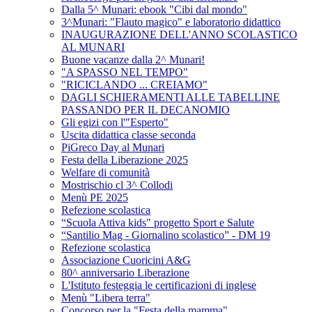
Dalla 5^ Munari: ebook "Cibi dal mondo"
3^Munari: "Flauto magico" e laboratorio didattico
INAUGURAZIONE DELL'ANNO SCOLASTICO
AL MUNARI
Buone vacanze dalla 2^ Munari!
"A SPASSO NEL TEMPO"
"RICICLANDO ... CREIAMO"
DAGLI SCHIERAMENTI ALLE TABELLINE
PASSANDO PER IL DECANOMIO
Gli egizi con l'"Esperto"
Uscita didattica classe seconda
PiGreco Day al Munari
Festa della Liberazione 2025
Welfare di comunità
Mostrischio cl 3^ Collodi
Menù PE 2025
Refezione scolastica
“Scuola Attiva kids" progetto Sport e Salute
“Santilio Mag - Giornalino scolastico” - DM 19
Refezione scolastica
Associazione Cuoricini A&G
80^ anniversario Liberazione
L'Istituto festeggia le certificazioni di inglese
Menù "Libera terra"
Concorso per la "Festa della mamma"