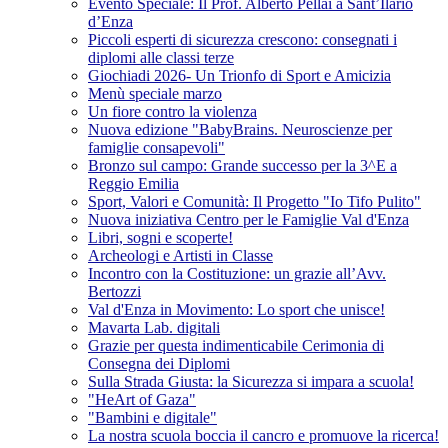
Evento Speciale: Il Prof. Alberto Pellai a Sant’Ilario
d’Enza
Piccoli esperti di sicurezza crescono: consegnati i
diplomi alle classi terze
Giochiadi 2026- Un Trionfo di Sport e Amicizia
Menù speciale marzo
Un fiore contro la violenza
Nuova edizione "BabyBrains. Neuroscienze per
famiglie consapevoli"
Bronzo sul campo: Grande successo per la 3^E a
Reggio Emilia
Sport, Valori e Comunità: Il Progetto "Io Tifo Pulito"
Nuova iniziativa Centro per le Famiglie Val d'Enza
Libri, sogni e scoperte!
Archeologi e Artisti in Classe
Incontro con la Costituzione: un grazie all’Avv.
Bertozzi
Val d'Enza in Movimento: Lo sport che unisce!
Mavarta Lab. digitali
Grazie per questa indimenticabile Cerimonia di
Consegna dei Diplomi
Sulla Strada Giusta: la Sicurezza si impara a scuola!
"HeArt of Gaza"
"Bambini e digitale"
La nostra scuola boccia il cancro e promuove la ricerca!