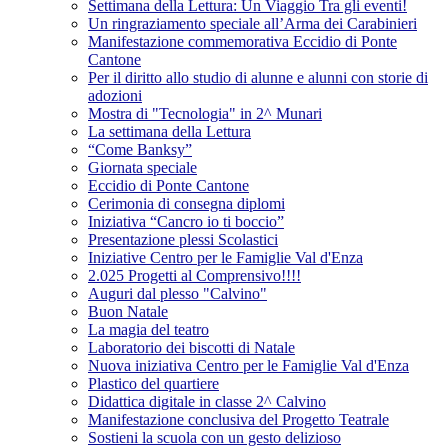
Settimana della Lettura: Un Viaggio Tra gli eventi!
Un ringraziamento speciale all’Arma dei Carabinieri
Manifestazione commemorativa Eccidio di Ponte
Cantone
Per il diritto allo studio di alunne e alunni con storie di
adozioni
Mostra di "Tecnologia" in 2^ Munari
La settimana della Lettura
“Come Banksy”
Giornata speciale
Eccidio di Ponte Cantone
Cerimonia di consegna diplomi
Iniziativa “Cancro io ti boccio”
Presentazione plessi Scolastici
Iniziative Centro per le Famiglie Val d'Enza
2.025 Progetti al Comprensivo!!!!
Auguri dal plesso "Calvino"
Buon Natale
La magia del teatro
Laboratorio dei biscotti di Natale
Nuova iniziativa Centro per le Famiglie Val d'Enza
Plastico del quartiere
Didattica digitale in classe 2^ Calvino
Manifestazione conclusiva del Progetto Teatrale
Sostieni la scuola con un gesto delizioso