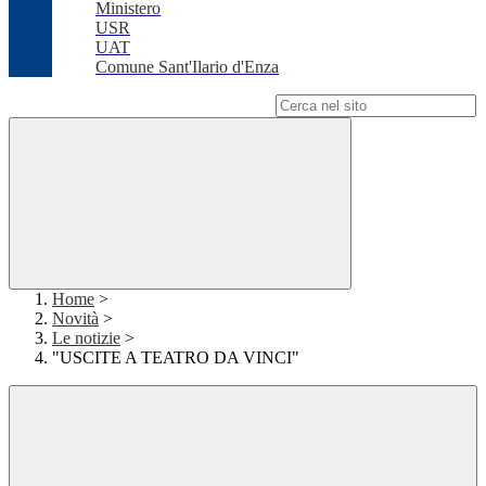
Ministero
USR
UAT
Comune Sant'Ilario d'Enza
Campo di ricerca per le pagine del sito
Home
>
Novità
>
Le notizie
>
"USCITE A TEATRO DA VINCI"