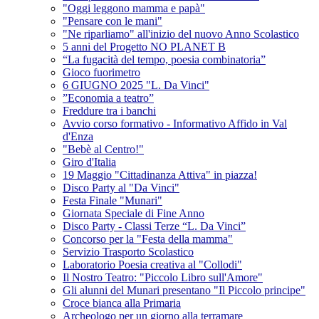
"Oggi leggono mamma e papà"
"Pensare con le mani"
"Ne riparliamo" all'inizio del nuovo Anno Scolastico
5 anni del Progetto NO PLANET B
“La fugacità del tempo, poesia combinatoria”
Gioco fuorimetro
6 GIUGNO 2025 "L. Da Vinci"
”Economia a teatro”
Freddure tra i banchi
Avvio corso formativo - Informativo Affido in Val
d'Enza
"Bebè al Centro!"
Giro d'Italia
19 Maggio "Cittadinanza Attiva" in piazza!
Disco Party al "Da Vinci"
Festa Finale "Munari"
Giornata Speciale di Fine Anno
Disco Party - Classi Terze “L. Da Vinci”
Concorso per la "Festa della mamma"
Servizio Trasporto Scolastico
Laboratorio Poesia creativa al "Collodi"
Il Nostro Teatro: "Piccolo Libro sull'Amore"
Gli alunni del Munari presentano "Il Piccolo principe"
Croce bianca alla Primaria
Archeologo per un giorno alla terramare