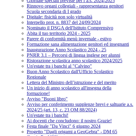
Giornate speciali previste per l’a.s. 2024-2025
Rinnovo organi collegiali - rappresentanza genitori
Scuola secondaria di I grado
Digitale: fisicità non solo virtualità
Interpello prot. n. 8837 del 24/09/2024
Nominato il DSGA dell'Istituto Comprensivo
Abita il tuo territorio 2024 - 2025
Parere di conformità menù invernale - estivo
Formazione sana alimentazione genitori ed insegnanti
Inaugurazione Anno Scolastico 2024 - 25
PNRR 3.1 – Percorsi di lingua inglese per alunni
Ristorazione scolastica anno scolastico 2024/2025
Un'estate tra i banchi al "Calvino"
Buon Anno Scolastico dall'Ufficio Scolastico
Regionale
Lettera del Ministro dell’istruzione e del merito
Un inizio di anno scolastico all'insegna della
formazione!
Avviso "Buoni libro"
Avviso per conferimento supplenze brevi e saltuarie a.s.
2024/25 (art. 13, c. 23 OM 88/2024)
Un'estate tra i banchi!
Ai docenti che concludono: il nostro Grazie!
Festa finale "Da Vinci" 6 giugno 2024
Progetto "Dagli origami a GeoGebra" - DM 65