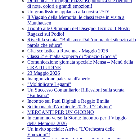
Domenica 17 maggio Piazza Repubblica si è riempita
di note, colori e grandi emozioni!
Un grandissimo applauso alla nostra 2^D!
Il Viaggio della Memoria: le classi terze in visita a
Mauthausen
Trionfo alle Olimpiadi del Disegno Tecnico: I Nostri
Ragazzi sul Podio!
Rivedi la serata: "Bullismo: Dall’ombra del silenzio alla
parola che educa"
Gita scolastica a Ravenna - Maggio 2026
Classi 2ª e 3ª alla scoperta di "Spazio Goccia"
Comunicazione giornata speciale Mensa – Menù della
GRATITUDINE
23 Maggio 2026
Inaugurazione palestra all'aperto
"Moltiplicare Legami"
Un Successo Comunitario: Riflessioni sulla serata
"Bullismo"
Incontro sui Patti Digitali a Reggio Emilia
Settimana dell'Ambiente 2026 al "Calvino"
MERCANTI PER UN GIORNO
In cammino verso la Storia: Incontro per il Viaggio
della Memoria 2026
Un invito speciale: Arriva "L'Orchestra delle
Emozioni"!