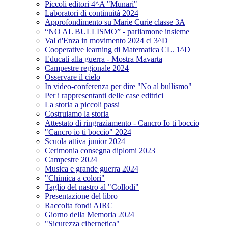
Piccoli editori 4^A "Munari"
Laboratori di continuità 2024
Approfondimento su Marie Curie classe 3A
“NO AL BULLISMO” - parliamone insieme
Val d'Enza in movimento 2024 cl 3^D
Cooperative learning di Matematica CL. 1^D
Educati alla guerra - Mostra Mavarta
Campestre regionale 2024
Osservare il cielo
In video-conferenza per dire "No al bullismo"
Per i rappresentanti delle case editrici
La storia a piccoli passi
Costruiamo la storia
Attestato di ringraziamento - Cancro Io ti boccio
"Cancro io ti boccio" 2024
Scuola attiva junior 2024
Cerimonia consegna diplomi 2023
Campestre 2024
Musica e grande guerra 2024
"Chimica a colori"
Taglio del nastro al "Collodi"
Presentazione del libro
Raccolta fondi AIRC
Giorno della Memoria 2024
"Sicurezza cibernetica"