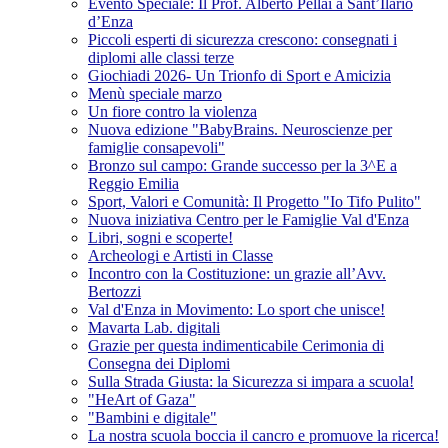
Evento Speciale: Il Prof. Alberto Pellai a Sant’Ilario
d’Enza
Piccoli esperti di sicurezza crescono: consegnati i
diplomi alle classi terze
Giochiadi 2026- Un Trionfo di Sport e Amicizia
Menù speciale marzo
Un fiore contro la violenza
Nuova edizione "BabyBrains. Neuroscienze per
famiglie consapevoli"
Bronzo sul campo: Grande successo per la 3^E a
Reggio Emilia
Sport, Valori e Comunità: Il Progetto "Io Tifo Pulito"
Nuova iniziativa Centro per le Famiglie Val d'Enza
Libri, sogni e scoperte!
Archeologi e Artisti in Classe
Incontro con la Costituzione: un grazie all’Avv.
Bertozzi
Val d'Enza in Movimento: Lo sport che unisce!
Mavarta Lab. digitali
Grazie per questa indimenticabile Cerimonia di
Consegna dei Diplomi
Sulla Strada Giusta: la Sicurezza si impara a scuola!
"HeArt of Gaza"
"Bambini e digitale"
La nostra scuola boccia il cancro e promuove la ricerca!