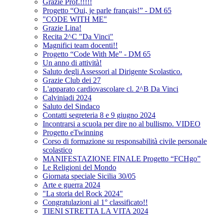
Grazie Prof.!!!!!
Progetto “Oui, je parle français!” - DM 65
"CODE WITH ME"
Grazie Lina!
Recita 2^C "Da Vinci"
Magnifici team docenti!!
Progetto “Code With Me” - DM 65
Un anno di attività!
Saluto degli Assessori al Dirigente Scolastico.
Grazie Club dei 27
L'apparato cardiovascolare cl. 2^B Da Vinci
Calviniadi 2024
Saluto del Sindaco
Contatti segreteria 8 e 9 giugno 2024
Incontrarsi a scuola per dire no al bullismo. VIDEO
Progetto eTwinning
Corso di formazione su responsabilità civile personale
scolastico
MANIFESTAZIONE FINALE Progetto “FCHgo”
Le Religioni del Mondo
Giornata speciale Sicilia 30/05
Arte e guerra 2024
"La storia del Rock 2024"
Congratulazioni al 1° classificato!!
TIENI STRETTA LA VITA 2024