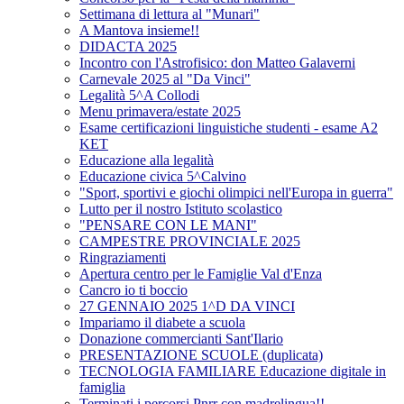
Settimana di lettura al "Munari"
A Mantova insieme!!
DIDACTA 2025
Incontro con l'Astrofisico: don Matteo Galaverni
Carnevale 2025 al "Da Vinci"
Legalità 5^A Collodi
Menu primavera/estate 2025
Esame certificazioni linguistiche studenti - esame A2
KET
Educazione alla legalità
Educazione civica 5^Calvino
"Sport, sportivi e giochi olimpici nell'Europa in guerra"
Lutto per il nostro Istituto scolastico
"PENSARE CON LE MANI"
CAMPESTRE PROVINCIALE 2025
Ringraziamenti
Apertura centro per le Famiglie Val d'Enza
Cancro io ti boccio
27 GENNAIO 2025 1^D DA VINCI
Impariamo il diabete a scuola
Donazione commercianti Sant'Ilario
PRESENTAZIONE SCUOLE (duplicata)
TECNOLOGIA FAMILIARE Educazione digitale in
famiglia
Terminati i percorsi Pnrr con madrelingua!!