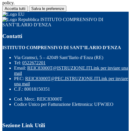
policy.
Accetta tutti
Salva le preferenze
ISTITUTO COMPRENSIVO DI
SANT’ILARIO D’ENZA
Contatti
ISTITUTO COMPRENSIVO DI SANT’ILARIO D’ENZA
Via Gramsci, 5 – 42049 Sant’Ilario d’Enza (RE)
Tel:
0522672201
Email:
REIC83000T@ISTRUZIONE.IT
Link per inviare una
mail
PEC:
REIC83000T@PEC.ISTRUZIONE.IT
Link per inviare
una mail
C.F.: 80018150351
Cod. Mecc. REIC83000T
Codice Unico per Fatturazione Elettronica: UFW3EO
Sezione Link Utili