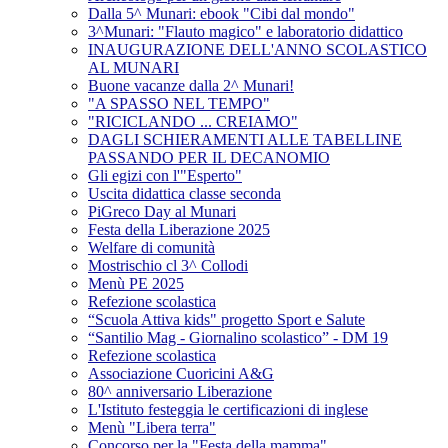
Dalla 5^ Munari: ebook "Cibi dal mondo"
3^Munari: "Flauto magico" e laboratorio didattico
INAUGURAZIONE DELL'ANNO SCOLASTICO
AL MUNARI
Buone vacanze dalla 2^ Munari!
"A SPASSO NEL TEMPO"
"RICICLANDO ... CREIAMO"
DAGLI SCHIERAMENTI ALLE TABELLINE
PASSANDO PER IL DECANOMIO
Gli egizi con l'"Esperto"
Uscita didattica classe seconda
PiGreco Day al Munari
Festa della Liberazione 2025
Welfare di comunità
Mostrischio cl 3^ Collodi
Menù PE 2025
Refezione scolastica
“Scuola Attiva kids" progetto Sport e Salute
“Santilio Mag - Giornalino scolastico” - DM 19
Refezione scolastica
Associazione Cuoricini A&G
80^ anniversario Liberazione
L'Istituto festeggia le certificazioni di inglese
Menù "Libera terra"
Concorso per la "Festa della mamma"