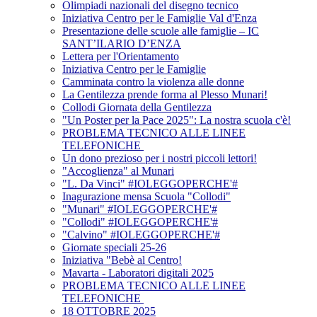
Olimpiadi nazionali del disegno tecnico
Iniziativa Centro per le Famiglie Val d'Enza
Presentazione delle scuole alle famiglie – IC
SANT’ILARIO D’ENZA
Lettera per l'Orientamento
Iniziativa Centro per le Famiglie
Camminata contro la violenza alle donne
La Gentilezza prende forma al Plesso Munari!
Collodi Giornata della Gentilezza
"Un Poster per la Pace 2025": La nostra scuola c'è!
PROBLEMA TECNICO ALLE LINEE
TELEFONICHE
Un dono prezioso per i nostri piccoli lettori!
"Accoglienza" al Munari
"L. Da Vinci" #IOLEGGOPERCHE'#
Inagurazione mensa Scuola "Collodi"
"Munari" #IOLEGGOPERCHE'#
"Collodi" #IOLEGGOPERCHE'#
"Calvino" #IOLEGGOPERCHE'#
Giornate speciali 25-26
Iniziativa "Bebè al Centro!
Mavarta - Laboratori digitali 2025
PROBLEMA TECNICO ALLE LINEE
TELEFONICHE
18 OTTOBRE 2025