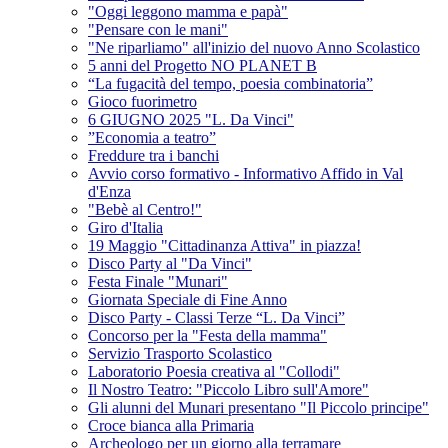
"Oggi leggono mamma e papà"
"Pensare con le mani"
"Ne riparliamo" all'inizio del nuovo Anno Scolastico
5 anni del Progetto NO PLANET B
“La fugacità del tempo, poesia combinatoria”
Gioco fuorimetro
6 GIUGNO 2025 "L. Da Vinci"
”Economia a teatro”
Freddure tra i banchi
Avvio corso formativo - Informativo Affido in Val
d'Enza
"Bebè al Centro!"
Giro d'Italia
19 Maggio "Cittadinanza Attiva" in piazza!
Disco Party al "Da Vinci"
Festa Finale "Munari"
Giornata Speciale di Fine Anno
Disco Party - Classi Terze “L. Da Vinci”
Concorso per la "Festa della mamma"
Servizio Trasporto Scolastico
Laboratorio Poesia creativa al "Collodi"
Il Nostro Teatro: "Piccolo Libro sull'Amore"
Gli alunni del Munari presentano "Il Piccolo principe"
Croce bianca alla Primaria
Archeologo per un giorno alla terramare