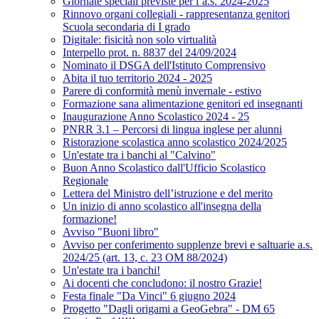
Giornate speciali previste per l’a.s. 2024-2025
Rinnovo organi collegiali - rappresentanza genitori
Scuola secondaria di I grado
Digitale: fisicità non solo virtualità
Interpello prot. n. 8837 del 24/09/2024
Nominato il DSGA dell'Istituto Comprensivo
Abita il tuo territorio 2024 - 2025
Parere di conformità menù invernale - estivo
Formazione sana alimentazione genitori ed insegnanti
Inaugurazione Anno Scolastico 2024 - 25
PNRR 3.1 – Percorsi di lingua inglese per alunni
Ristorazione scolastica anno scolastico 2024/2025
Un'estate tra i banchi al "Calvino"
Buon Anno Scolastico dall'Ufficio Scolastico
Regionale
Lettera del Ministro dell’istruzione e del merito
Un inizio di anno scolastico all'insegna della
formazione!
Avviso "Buoni libro"
Avviso per conferimento supplenze brevi e saltuarie a.s.
2024/25 (art. 13, c. 23 OM 88/2024)
Un'estate tra i banchi!
Ai docenti che concludono: il nostro Grazie!
Festa finale "Da Vinci" 6 giugno 2024
Progetto "Dagli origami a GeoGebra" - DM 65