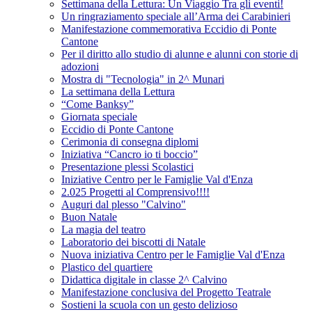
Settimana della Lettura: Un Viaggio Tra gli eventi!
Un ringraziamento speciale all’Arma dei Carabinieri
Manifestazione commemorativa Eccidio di Ponte
Cantone
Per il diritto allo studio di alunne e alunni con storie di
adozioni
Mostra di "Tecnologia" in 2^ Munari
La settimana della Lettura
“Come Banksy”
Giornata speciale
Eccidio di Ponte Cantone
Cerimonia di consegna diplomi
Iniziativa “Cancro io ti boccio”
Presentazione plessi Scolastici
Iniziative Centro per le Famiglie Val d'Enza
2.025 Progetti al Comprensivo!!!!
Auguri dal plesso "Calvino"
Buon Natale
La magia del teatro
Laboratorio dei biscotti di Natale
Nuova iniziativa Centro per le Famiglie Val d'Enza
Plastico del quartiere
Didattica digitale in classe 2^ Calvino
Manifestazione conclusiva del Progetto Teatrale
Sostieni la scuola con un gesto delizioso