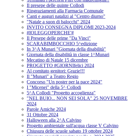
Il presepe delle quinte Collodi
Ringraziamenti alla Farmacia Comunale
Canti e auguri natalizi al "Centro diurno"
"Natale a suon di balocchi" 2024
INVITO CONSEGNA DIPLOMI 2023-2024
#IOLEGGOPERCHE'#
Il Presepe delle prime "Da Vinci"
SCARABIMBOCCHIO 5^edizione
In 3^A Munari "Giornata della disabilità"
Giornata della disabilità in classe 1^Munari
Mecatino di Natale 15 dicembre
PROGETTO #GIORNIfelici 2024
Al comitato genitori: Grazie!!!
Il "Munari" a Teatro Regio
Concorso "Un poster per la pace 2024"
I "Micenei" della 5^ Collodi
5^A Collodi "Progetto accoglienza"
"NEL BUIO... NON SEI SOLA" 25 NOVEMBRE
2024
Parole Amiche 2024
31 Ottobre 2024
Halloween alla 2^A Calvino
Progetto ambientale sull'acqua classe V Calvino
Chiusura delle scuole sabato 19 ottobre 2024