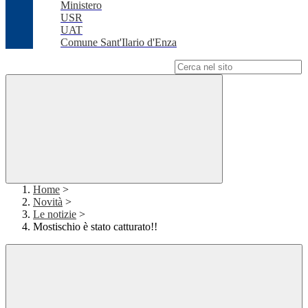
Ministero
USR
UAT
Comune Sant'Ilario d'Enza
Campo di ricerca per le pagine del sito
Home
>
Novità
>
Le notizie
>
Mostischio è stato catturato!!