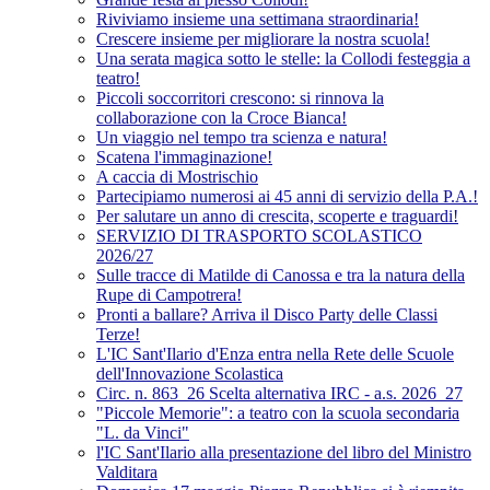
Riviviamo insieme una settimana straordinaria!
Crescere insieme per migliorare la nostra scuola!
Una serata magica sotto le stelle: la Collodi festeggia a
teatro!
Piccoli soccorritori crescono: si rinnova la
collaborazione con la Croce Bianca!
Un viaggio nel tempo tra scienza e natura!
Scatena l'immaginazione!
A caccia di Mostrischio
Partecipiamo numerosi ai 45 anni di servizio della P.A.!
Per salutare un anno di crescita, scoperte e traguardi!
SERVIZIO DI TRASPORTO SCOLASTICO
2026/27
Sulle tracce di Matilde di Canossa e tra la natura della
Rupe di Campotrera!
Pronti a ballare? Arriva il Disco Party delle Classi
Terze!
L'IC Sant'Ilario d'Enza entra nella Rete delle Scuole
dell'Innovazione Scolastica
Circ. n. 863_26 Scelta alternativa IRC - a.s. 2026_27
"Piccole Memorie": a teatro con la scuola secondaria
"L. da Vinci"
l'IC Sant'Ilario alla presentazione del libro del Ministro
Valditara