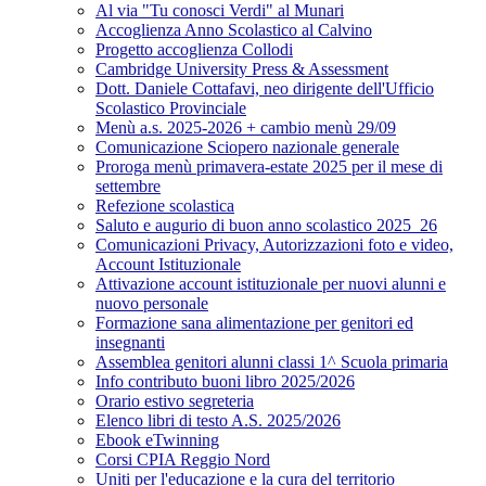
Al via "Tu conosci Verdi" al Munari
Accoglienza Anno Scolastico al Calvino
Progetto accoglienza Collodi
Cambridge University Press & Assessment
Dott. Daniele Cottafavi, neo dirigente dell'Ufficio
Scolastico Provinciale
Menù a.s. 2025-2026 + cambio menù 29/09
Comunicazione Sciopero nazionale generale
Proroga menù primavera-estate 2025 per il mese di
settembre
Refezione scolastica
Saluto e augurio di buon anno scolastico 2025_26
Comunicazioni Privacy, Autorizzazioni foto e video,
Account Istituzionale
Attivazione account istituzionale per nuovi alunni e
nuovo personale
Formazione sana alimentazione per genitori ed
insegnanti
Assemblea genitori alunni classi 1^ Scuola primaria
Info contributo buoni libro 2025/2026
Orario estivo segreteria
Elenco libri di testo A.S. 2025/2026
Ebook eTwinning
Corsi CPIA Reggio Nord
Uniti per l'educazione e la cura del territorio