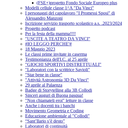
(FSE+)progetto Fondo Sociale Europeo plus
Modelli cellule classe 1^A "Da Vinci"
I personaggi del capolavoro "I Promessi Sposi" di
Alessandro Manzoni
Iscrizione servizio trasporto scolastico a.s. .2023/2024
Progetto podcast
Per la festa della mamma!!!!
"USCITE A TEATRO DA VINCI"
#IO LEGGO PERCHE'#
18 Maggio 2023
Le classi prime invitate in caserma
Testimonianza dell'I.C. al 25 aprile
"GIOCHI SPORTIVI DISTRETTUALI"
"Laboratori con la scrittrice Savioli"
"Star bene in classe"
"Attività Astronomia 3D Da Vinci"
29 aprile al Palaenza
Badge di Storytelling alla 3B Collodi
Sinceri auguri di Buona pasqua!
"Non chiamateli eroi" letture in classe
Anche i docenti tra i banchi
Movimento Geometria e Coding
Educazione ambientale al "Collodi"
“Sant’Ilario s’è desto”
Laboratori di continuità