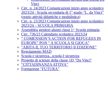
Vinci
Circ. n. 24/2023 Comunicazioni inizio anno scolastico
2023/24 - Scuola secondaria di 1° grado “L. da Vinci”
(orario attività didattiche e modulistica)
Circ. n. 23/2023 Comunicazioni inizio anno scolastico
2023/24 – SCUOLA PRIMARIA
Assemblea genitori alunni classi 1^ Scuola primaria
Circ. 736/23 Calendario scolastico 2023/24
“ COMENSION’S ACTION FOR REFUGEES IN
EUROPE” PON “ A SCUOLA SI GIOCA”
"ABITA IL TUO TERRITORIO II EDIZIONE"
Regolamento MAD
Scuola e sicurezza...scuola è sicurezza
Progetto di scienze della classe 1D "Da Vinci"
"CITTADINANZA ATTIVA"
Formazione "FUTURA"