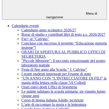
Menu di
navigazione
Calendario eventi
Calendario anno scolastico 2026/27
Borse di studio e contributi libri di testo a.s. 2026/2027
Fse+ al "Calvino"
Concluso con successo il progetto “Educazione motoria
insieme”!
ORARI DI APERTURA AL PUBBLICO UFFICI DI
SEGRETERIA
"Piccole Memorie": il racconto emozionante del nostro
laboratorio teatrale
Festa di fine anno alla Scuola " I. Calvino"
I nostri studenti impegnati per l'esame di stato
“UN ANNO CON “L’INTRECCIATORE DI FILI” la
magia della lettura nella classe 5A Collodi
Orari estivi degli Uffici di Segreteria
Le quinte salutano la scuola primaria: un viaggio lungo
cinque anni
Corso di lingua italiana Adulti- iscrizioni
L’arte di raccontare la storia e la letteratura
Grande festa al plesso Collodi!