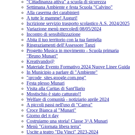
"Cittadinanza attiva" a scuola di sicurezza
Settimana Ambiente e festa Scuola "Calvino"
Alla caserma dei carabinieri
A tutte le mamme! Auguri!
Iscrizione servizio trasporto scolastico A.S. 2024/2025
Variazione menù mercoledì 08/05/2024
Incontro di sensibilizzazione
Abita il tuo territorio con la tua famiglia
Ringraziamenti dell'Assessore Tanzi
Progetto Musica in movimento - Scuola primaria
“Bruno Munari”
Kreativando@
Materiale Evento Formativo 2024 Nuove Linee Guida
In Municipio a parlare di "Ambiente"
"qrcode_sites.google.com.png"
Festa plesso Munari
Visita alla Caritas di Sant'Ilario
Mostischio è stato catturato!!
Welfare di comunità - notiziario aprile 2024
A piccoli passi nell'uso di "Canva"
Croce Bianca al "Munari"
Giorno del π day
Costruiamo una storia! Classe 3^A Munari
Menù "Giornata libera terra"
Uscite a teatro "Da Vinci" 2023-2024